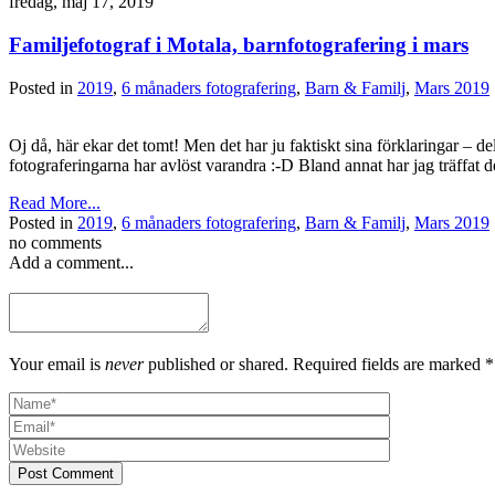
fredag, maj 17, 2019
Familjefotograf i Motala, barnfotografering i mars
Posted in
2019
,
6 månaders fotografering
,
Barn & Familj
,
Mars 2019
Oj då, här ekar det tomt! Men det har ju faktiskt sina förklaringar – de
fotograferingarna har avlöst varandra :-D Bland annat har jag träffat 
Read More...
Posted in
2019
,
6 månaders fotografering
,
Barn & Familj
,
Mars 2019
no comments
Add a comment...
Your email is
never
published or shared. Required fields are marked *
Post Comment