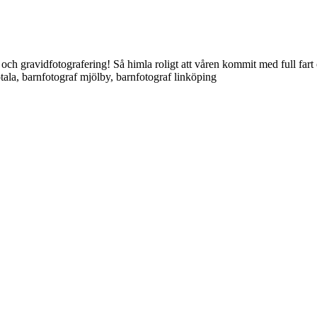
g och gravidfotografering! Så himla roligt att våren kommit med full far
tala, barnfotograf mjölby, barnfotograf linköping