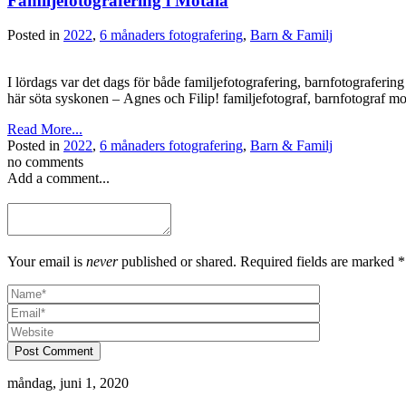
Familjefotografering i Motala
Posted in
2022
,
6 månaders fotografering
,
Barn & Familj
I lördags var det dags för både familjefotografering, barnfotograferin
här söta syskonen – Agnes och Filip! familjefotograf, barnfotograf mo
Read More...
Posted in
2022
,
6 månaders fotografering
,
Barn & Familj
no comments
Add a comment...
Your email is
never
published or shared. Required fields are marked *
Post Comment
måndag, juni 1, 2020