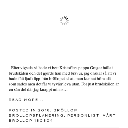
Efter vigseln så hade vi bett Kristoffers pappa Greger hålla i
brudskålen och det gjorde han med bravur, jag önskar så att vi
hade fått ljudklipp från bröllopet så att man kunnat höra allt
som sades men det får vi tyvärr leva utan. För just brudskålen är
en sån del där jag knappt minns…
READ MORE...
POSTED IN
2018
,
BRÖLLOP
,
BRÖLLOPSPLANERING
,
PERSONLIGT
,
VÅRT
BRÖLLOP 180804