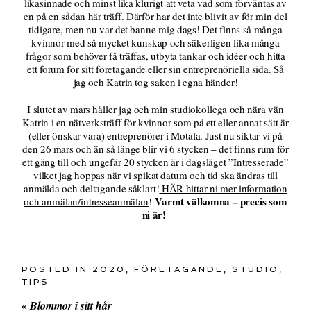
likasinnade och minst lika klurigt att veta vad som förväntas av
en på en sådan här träff. Därför har det inte blivit av för min del
tidigare, men nu var det banne mig dags! Det finns så många
kvinnor med så mycket kunskap och säkerligen lika många
frågor som behöver få träffas, utbyta tankar och idéer och hitta
ett forum för sitt företagande eller sin entreprenöriella sida. Så
jag och Katrin tog saken i egna händer!
I slutet av mars håller jag och min studiokollega och nära vän
Katrin i en nätverksträff för kvinnor som på ett eller annat sätt är
(eller önskar vara) entreprenörer i Motala. Just nu siktar vi på
den 26 mars och än så länge blir vi 6 stycken – det finns rum för
ett gäng till och ungefär 20 stycken är i dagsläget ”Intresserade”
vilket jag hoppas när vi spikat datum och tid ska ändras till
anmälda och deltagande såklart!
HÄR hittar ni mer information
Varmt välkomna – precis som
och anmälan/intresseanmälan
!
ni är!
POSTED IN
2020
,
FÖRETAGANDE
,
STUDIO
,
TIPS
«
Blommor i sitt hår