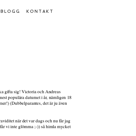
BLOGG
KONTAKT
ska gifta sig! Victoria och Andreas
t mest populära datumet i år, nämligen 18
mmer!) (Dubbelparantes, det är ju även
raviditet när det var dags och nu får jag
t får vi inte glömma ;-)) så himla mycket