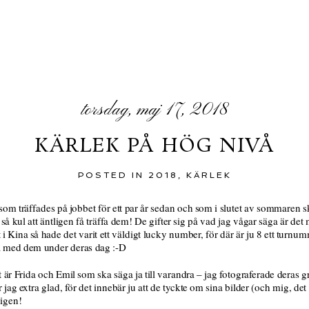
torsdag, maj 17, 2018
KÄRLEK PÅ HÖG NIVÅ
POSTED IN
2018
,
KÄRLEK
, som träffades på jobbet för ett par år sedan och som i slutet av sommaren 
så kul att äntligen få träffa dem! De gifter sig på vad jag vågar säga är de
 i Kina så hade det varit ett väldigt lucky number, för där är ju 8 ett turnu
a med dem under deras dag :-D
t är Frida och Emil som ska säga ja till varandra – jag fotograferade deras g
r jag extra glad, för det innebär ju att de tyckte om sina bilder (och mig, de
 igen!