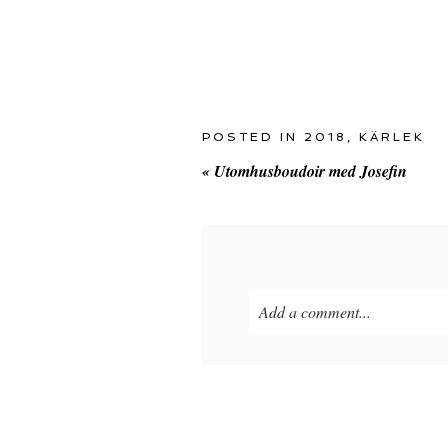
POSTED IN
2018
,
KÄRLEK
«
Utomhusboudoir med Josefin
Add a comment...
Your email is
never
published o