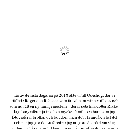
En av de sista dagarna på 2018 åkte vi till Ödeshög, där vi
träffade Roger och Rebecca som är två nära vänner till oss och
som nu fått en ny familjemedlem – deras söta lilla dotter Rikke!
Jag fotograferar ju inte lika mycket familj och barn som jag
fotograferar bröllop och boudoir, men det blir ändå en hel del
och när jag gör det så föredrar jag att göra det på detta sätt;
nämligen att åka hem till familjen och fotografera dem i en miljö