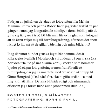
I början av juli så var det dags att fotografera lilla Melvin!
Mamma Emma och pappa Robert hade jag redan träffat ett par
gånger innan, jag fotograferade nämligen deras bröllop när de
gifte sig tidigare i år ;-) Då blir man lite extra glad som fotograf
att de även väljer mig till barnfotografering, eftersom det är ett
riktigt kvitto på att de gillar både mig och mina bilder :-D
Idag däremot blir det ganska lugnt här hemma, det är
folkracefestival här i Motala och vi funderar på om vi ska åka
bort och titta lite på när bilarna kör :-) Veckan som kommer
bjuder på ett par fotograferingar men framför allt ett
filmuppdrag där jag i samarbete med Smartson åker upp till
Gimo Herrgård (alltså sååå fint, ska ni gifta er där – ta med
mig!) för att filma! Det ska bli både roligt och utmanande,
eftersom jag i första hand alltid jobbar med stillbild :-)
POSTED IN
2017
,
6 MÅNADERS
FOTOGRAFERING
,
BARN & FAMILJ
«
Gravidfotografering vid stranden