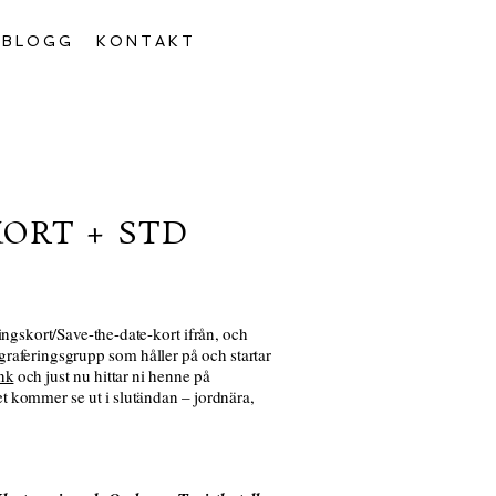
BLOGG
KONTAKT
ORT + STD
ingskort/Save-the-date-kort ifrån, och
ograferingsgrupp som håller på och startar
nk
och just nu hittar ni henne på
et kommer se ut i slutändan – jordnära,