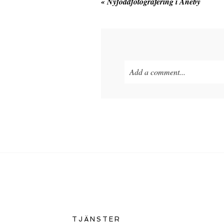
«
Nyföddfotografering i Aneby
Add a comment...
TJÄNSTER