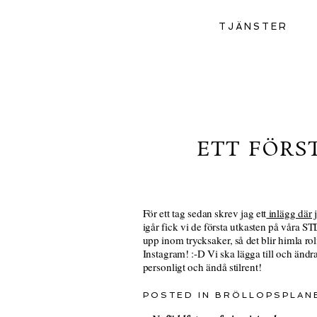
TJÄNSTER
ETT FÖRS
För ett tag sedan skrev jag ett
inlägg där 
igår fick vi de första utkasten på våra S
upp inom trycksaker, så det blir himla ro
Instagram! :-D Vi ska lägga till och ändr
personligt och ändå stilrent!
POSTED IN
BRÖLLOPSPLAN