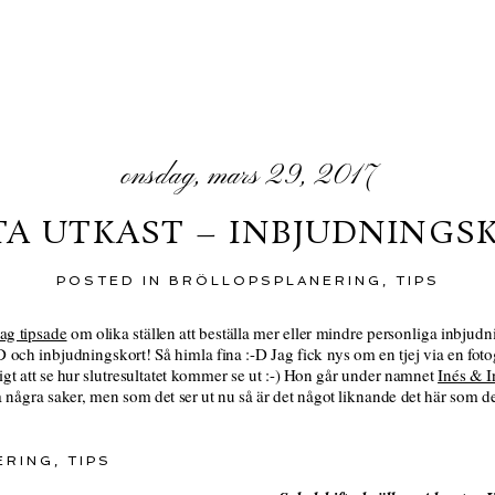
onsdag, mars 29, 2017
TA UTKAST – INBJUDNINGSK
POSTED IN
BRÖLLOPSPLANERING
,
TIPS
jag tipsade
om olika ställen att beställa mer eller mindre personliga inbjudn
TD och inbjudningskort! Så himla fina :-D Jag fick nys om en tjej via en fot
ligt att se hur slutresultatet kommer se ut :-) Hon går under namnet
Inés & I
a några saker, men som det ser ut nu så är det något liknande det här som d
ERING
,
TIPS