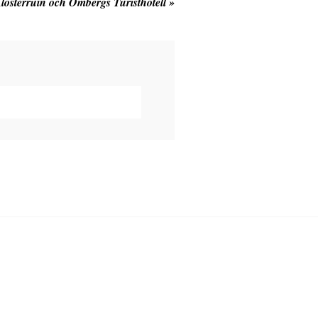
 Klosterruin och Ombergs Turisthotell
»