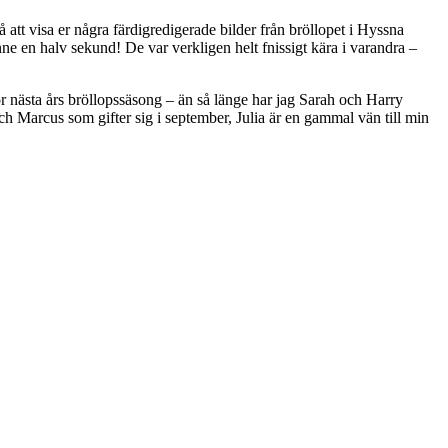
å att visa er några färdigredigerade bilder från bröllopet i Hyssna
nne en halv sekund! De var verkligen helt fnissigt kära i varandra –
ör nästa års bröllopssäsong – än så länge har jag Sarah och Harry
ch Marcus som gifter sig i september, Julia är en gammal vän till min