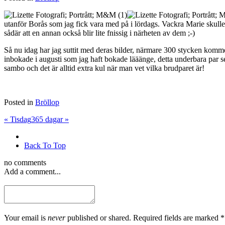
utanför Borås som jag fick vara med på i lördags. Vackra Marie skulle 
sådär att en annan också blir lite fnissig i närheten av dem ;-)
Så nu idag har jag suttit med deras bilder, närmare 300 stycken kommer
inbokade i augusti som jag haft bokade lääänge, detta underbara par se
sambo och det är alltid extra kul när man vet vilka brudparet är!
Posted in
Bröllop
«
Tisdag
365 dagar
»
Back To Top
no comments
Add a comment...
Your email is
never
published or shared. Required fields are marked *