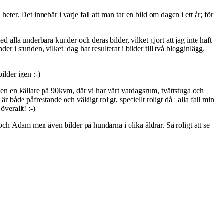
ter. Det innebär i varje fall att man tar en bild om dagen i ett år; för
ed alla underbara kunder och deras bilder, vilket gjort att jag inte haft
er i stunden, vilket idag har resulterat i bilder till två blogginlägg.
ilder igen :-)
ven en källare på 90kvm, där vi har vårt vardagsrum, tvättstuga och
r både påfrestande och väldigt roligt, speciellt roligt då i alla fall min
verallt! :-)
ig och Adam men även bilder på hundarna i olika åldrar. Så roligt att se