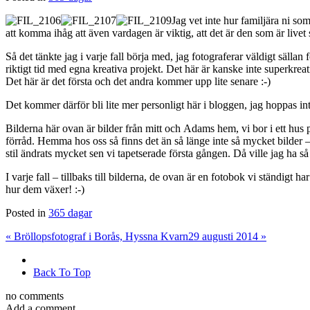
Jag vet inte hur familjära ni so
att komma ihåg att även vardagen är viktig, att det är den som är livet
Så det tänkte jag i varje fall börja med, jag fotograferar väldigt sällan
riktigt tid med egna kreativa projekt. Det här är kanske inte superkreativ
Det här är det första och det andra kommer upp lite senare :-)
Det kommer därför bli lite mer personligt här i bloggen, jag hoppas inte 
Bilderna här ovan är bilder från mitt och Adams hem, vi bor i ett hus 
förråd. Hemma hos oss så finns det än så länge inte så mycket bilder – vi
stil ändrats mycket sen vi tapetserade första gången. Då ville jag ha s
I varje fall – tillbaks till bilderna, de ovan är en fotobok vi ständigt 
hur dem växer! :-)
Posted in
365 dagar
«
Bröllopsfotograf i Borås, Hyssna Kvarn
29 augusti 2014
»
Back To Top
no comments
Add a comment...