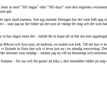
m läser är med ”365 dagar” eller ”365 days” som den engelska versionen he
 som går.
 för egen skull numera. Sen jag startade företaget har det varit fullt upp m
t – utan jag tar lite bilder på det som är viktigt för mig och det som händ
ni har något emot det – isåfall får ni hojta till så blir det mer uppdragsb
på 90kvm och fyra rum, ett badrum, en toalett och kök. Till det har vi ä
 flyttade in förra året och vi lever just nu i en ständig renovering. Det ä
å lite mönster som möjligt – medan jag nu vill ha blommigt och mönstrat ö
har framme – för oss och för gäster att kika i, den innehåller bilder på m