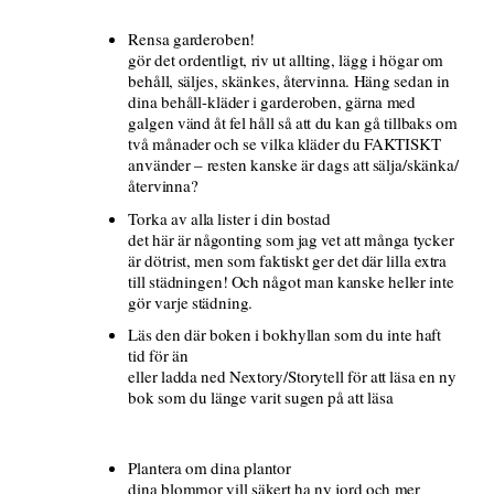
Rensa garderoben!
gör det ordentligt, riv ut allting, lägg i högar om
behåll, säljes, skänkes, återvinna. Häng sedan in
dina behåll-kläder i garderoben, gärna med
galgen vänd åt fel håll så att du kan gå tillbaks om
två månader och se vilka kläder du FAKTISKT
använder – resten kanske är dags att sälja/skänka/
återvinna?
Torka av alla lister i din bostad
det här är någonting som jag vet att många tycker
är dötrist, men som faktiskt ger det där lilla extra
till städningen! Och något man kanske heller inte
gör varje städning.
Läs den där boken i bokhyllan som du inte haft
tid för än
eller ladda ned Nextory/Storytell för att läsa en ny
bok som du länge varit sugen på att läsa
Plantera om dina plantor
dina blommor vill säkert ha ny jord och mer