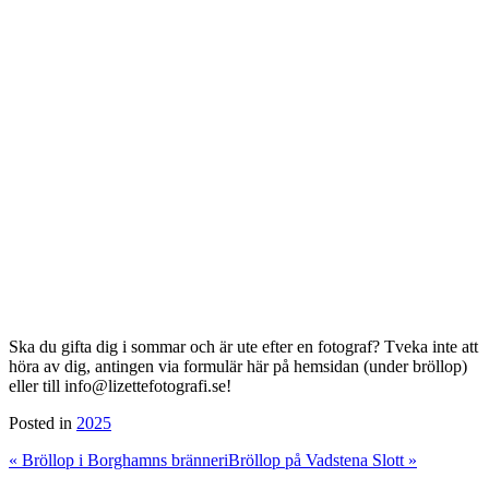
Ska du gifta dig i sommar och är ute efter en fotograf? Tveka inte att
höra av dig, antingen via formulär här på hemsidan (under bröllop)
eller till info@lizettefotografi.se!
Posted in
2025
«
Bröllop i Borghamns bränneri
Bröllop på Vadstena Slott
»