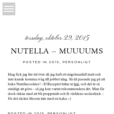
torsdag, oktober 29, 2015
NUTELLA – MUUUUMS
POSTED IN
2015
,
PERSONLIGT
Idag fick jag lite tid över då jag haft ett migränanfall inatt och
inte kunde komma iväg till jobbet idag. Så då passade jag på att
baka Nutellacookies! :-D Receptet hittar ni
här
, och det är så
smidigt att göra – så jag kan varmt rekommendera det. Man får
dock räkna med att bli proppmätt och få världens sockerkick –
för det räcker liksom inte med en kaka ;-)
POSTED IN
2015
,
PERSONLIGT