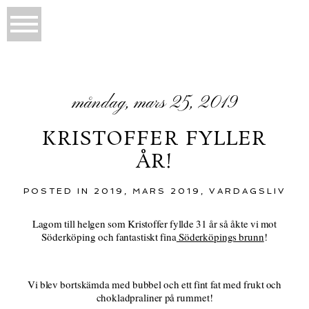
måndag, mars 25, 2019
KRISTOFFER FYLLER
ÅR!
POSTED IN
2019
,
MARS 2019
,
VARDAGSLIV
Lagom till helgen som Kristoffer fyllde 31 år så åkte vi mot
Söderköping och fantastiskt fina
Söderköpings brunn
!
Vi blev bortskämda med bubbel och ett fint fat med frukt och
chokladpraliner på rummet!