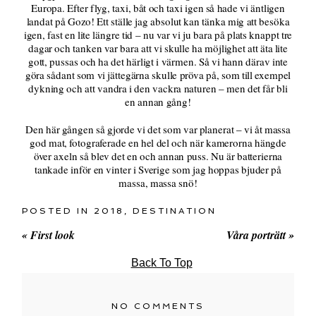
Europa. Efter flyg, taxi, båt och taxi igen så hade vi äntligen
landat på Gozo! Ett ställe jag absolut kan tänka mig att besöka
igen, fast en lite längre tid – nu var vi ju bara på plats knappt tre
dagar och tanken var bara att vi skulle ha möjlighet att äta lite
gott, pussas och ha det härligt i värmen. Så vi hann därav inte
göra sådant som vi jättegärna skulle pröva på, som till exempel
dykning och att vandra i den vackra naturen – men det får bli
en annan gång!
Den här gången så gjorde vi det som var planerat – vi åt massa
god mat, fotograferade en hel del och när kamerorna hängde
över axeln så blev det en och annan puss. Nu är batterierna
tankade inför en vinter i Sverige som jag hoppas bjuder på
massa, massa snö!
POSTED IN
2018
,
DESTINATION
«
First look
Våra porträtt
»
Back To Top
NO COMMENTS