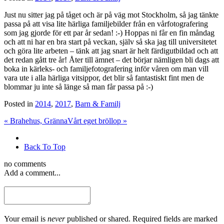
Just nu sitter jag på tåget och är på väg mot Stockholm, så jag tänkte
passa på att visa lite härliga familjebilder från en vårfotografering
som jag gjorde för ett par år sedan! :-) Hoppas ni får en fin måndag
och att ni har en bra start på veckan, själv så ska jag till universitetet
och göra lite arbeten – tänk att jag snart är helt färdigutbildad och att
det redan gått tre år! Åter till ämnet – det börjar nämligen bli dags att
boka in kärleks- och familjefotografering inför våren om man vill
vara ute i alla härliga vitsippor, det blir så fantastiskt fint men de
blommar ju inte så länge så man får passa på :-)
Posted in
2014
,
2017
,
Barn & Familj
«
Brahehus, Gränna
Vårt eget bröllop
»
Back To Top
no comments
Add a comment...
Your email is
never
published or shared. Required fields are marked