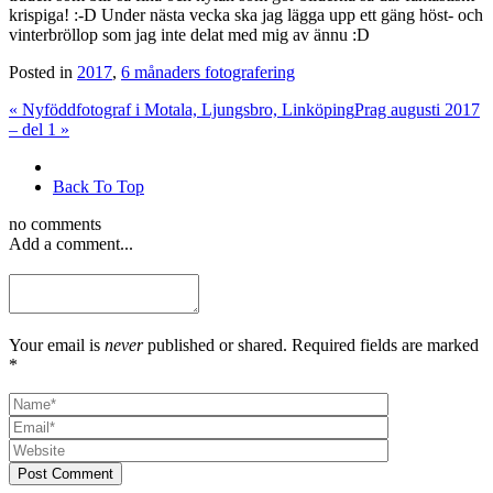
krispiga! :-D Under nästa vecka ska jag lägga upp ett gäng höst- och
vinterbröllop som jag inte delat med mig av ännu :D
Posted in
2017
,
6 månaders fotografering
«
Nyföddfotograf i Motala, Ljungsbro, Linköping
Prag augusti 2017
– del 1
»
Back To Top
no comments
Add a comment...
Your email is
never
published or shared. Required fields are marked
*
Post Comment