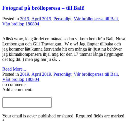
Fotograf på bröllopsresa – till Bali!
Posted in
2019
,
April 2019
,
Personligt
,
Vår bröllopsresa till Bali
,
Vårt bröllop 180804
Alltså wow, idag är det en månad sedan vi kom hem från Bali, Nusa
Lembongan och Gili Trawangan.. W o w! Jag längtar tillbaka och
jag kommer lätt kunna återvända hit om många år (just nu behöver
jag klimatkompensera ihjäl mig för den 17 timmar långa flygningen
det tog dit..) men jag har ju så…
Read More...
Posted in
2019
,
April 2019
,
Personligt
,
Vår bröllopsresa till Bali
,
Vårt bröllop 180804
no comments
Add a comment...
Your email is
never
published or shared. Required fields are marked
*