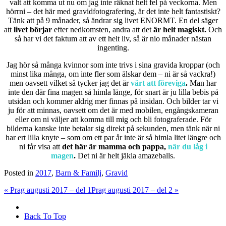
valt att komma ut nu om jag inte räknat helt fel på veckorna. Men
hörrni – det här med gravidfotografering, är det inte helt fantastiskt?
Tänk att på 9 månader, så ändrar sig livet ENORMT. En del säger
att
livet börjar
efter nedkomsten, andra att det
är helt magiskt.
Och
så har vi det faktum att av ett helt liv, så är nio månader nästan
ingenting.
Jag hör så många kvinnor som inte trivs i sina gravida kroppar (och
minst lika många, om inte fler som älskar dem – ni är så vackra!)
men oavsett vilket så tycker jag det är
värt att föreviga
.
Man har
inte den där fina magen så himla länge, för snart är ju lilla bebis på
utsidan och kommer aldrig mer finnas på insidan. Och bilder tar vi
ju för att minnas, oavsett om det är med mobilen, engångskameran
eller om ni väljer att komma till mig och bli fotograferade. För
bilderna kanske inte betalar sig direkt på sekunden, men tänk när ni
har ert lilla knyte – som om ett par år inte är så himla litet längre och
ni får visa att
det här är mamma och pappa,
när du låg i
magen
.
Det ni är helt jäkla amazeballs.
Posted in
2017
,
Barn & Familj
,
Gravid
«
Prag augusti 2017 – del 1
Prag augusti 2017 – del 2
»
Back To Top