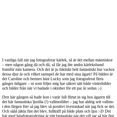
I vanliga fall när jag fotograferar kärlek, så är det mellan människor
– men någon gång då och då, så får jag lite andra kärleksband
framför min kamera. Och det är ju faktiskt helt fantastiskt hur vackra
dessa djur är och vilket samspel de har med sina ägare! På bilden är
det Caroline och hennes häst Lucky som jag fotograferat flera
gånger tidigare – ni som följer mig har säkert sätt både vinterbilder
och bilder från när vi badade i oktober för ett par år sedan ;-)
Den här gången så hade hon i varje fall flirtat in sig hos ägaren till
det här fantastiska ljuslila (!) vallmofältet – jag har aldrig sett vallmo
i den färgen förr så jag blev så positivt överraskad när jag fick se det.
Och sååå jäkla fint det blev, fullträff på både plats och ljus :-D Det
här med hästfotografering är rätt fantastiskt när det vill sig så här fint