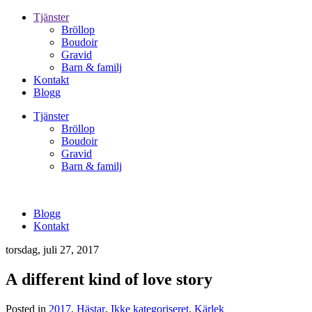
Tjänster
Bröllop
Boudoir
Gravid
Barn & familj
Kontakt
Blogg
Tjänster
Bröllop
Boudoir
Gravid
Barn & familj
Blogg
Kontakt
torsdag, juli 27, 2017
A different kind of love story
Posted in
2017
,
Hästar
,
Ikke kategoriseret
,
Kärlek