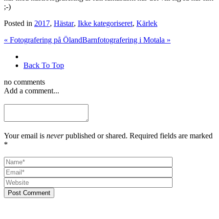
;-)
Posted in
2017
,
Hästar
,
Ikke kategoriseret
,
Kärlek
«
Fotografering på Öland
Barnfotografering i Motala
»
Back To Top
no comments
Add a comment...
Your email is
never
published or shared. Required fields are marked
*
Post Comment