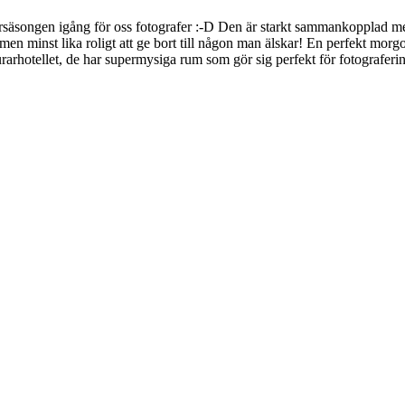
rsäsongen igång för oss fotografer :-D Den är starkt sammankopplad med
er men minst lika roligt att ge bort till någon man älskar! En perfekt mo
rarhotellet, de har supermysiga rum som gör sig perfekt för fotograferin