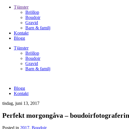
Tjänster
Bröllop
Boudoir
Gravid
Barn & familj
Kontakt
Blogg
Tjänster
Bröllop
Boudoir
Gravid
Barn & familj
Blogg
Kontakt
tisdag, juni 13, 2017
Perfekt morgongåva – boudoirfotograferi
Posted in
2017
,
Boudoir