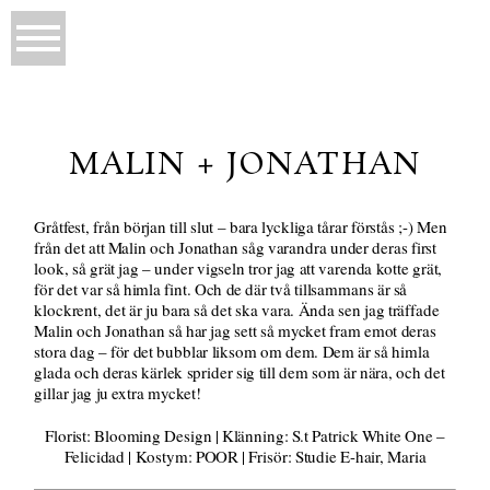
MALIN + JONATHAN
Gråtfest, från början till slut – bara lyckliga tårar förstås ;-) Men
från det att Malin och Jonathan såg varandra under deras first
look, så grät jag – under vigseln tror jag att varenda kotte grät,
för det var så himla fint. Och de där två tillsammans är så
klockrent, det är ju bara så det ska vara. Ända sen jag träffade
Malin och Jonathan så har jag sett så mycket fram emot deras
stora dag – för det bubblar liksom om dem. Dem är så himla
glada och deras kärlek sprider sig till dem som är nära, och det
gillar jag ju extra mycket!
Florist: Blooming Design | Klänning: S.t Patrick White One –
Felicidad | Kostym: POOR | Frisör: Studie E-hair, Maria