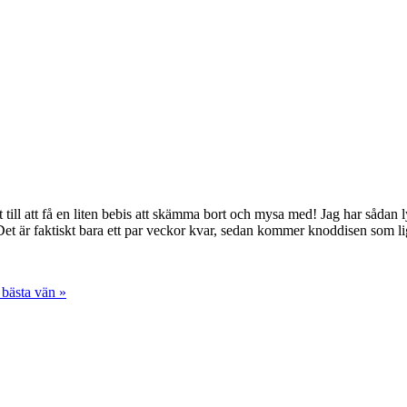
t till att få en liten bebis att skämma bort och mysa med! Jag har såda
! Det är faktiskt bara ett par veckor kvar, sedan kommer knoddisen som lig
 bästa vän
»