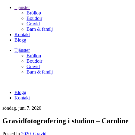
Tjänster
Bröllop
Boudoir
Gravid
Barn & familj
Kontakt
Blogg
Tjänster
Bröllop
Boudoir
Gravid
Barn & familj
Blogg
Kontakt
söndag, juni 7, 2020
Gravidfotografering i studion – Caroline
Posted in
2020
,
Gravid