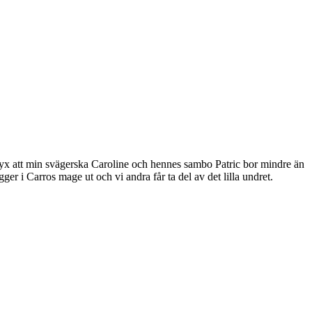
n lyx att min svägerska Caroline och hennes sambo Patric bor mindre än
ger i Carros mage ut och vi andra får ta del av det lilla undret.