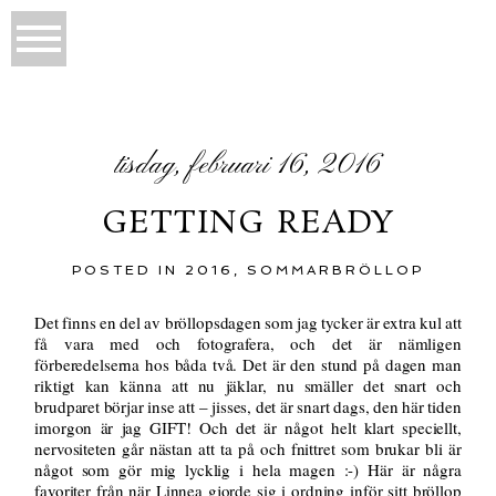
tisdag, februari 16, 2016
GETTING READY
POSTED IN
2016
,
SOMMARBRÖLLOP
Det finns en del av bröllopsdagen som jag tycker är extra kul att
få vara med och fotografera, och det är nämligen
förberedelserna hos båda två. Det är den stund på dagen man
riktigt kan känna att nu jäklar, nu smäller det snart och
brudparet börjar inse att – jisses, det är snart dags, den här tiden
imorgon är jag GIFT! Och det är något helt klart speciellt,
nervositeten går nästan att ta på och fnittret som brukar bli är
något som gör mig lycklig i hela magen :-) Här är några
favoriter från när Linnea gjorde sig i ordning inför sitt bröllop