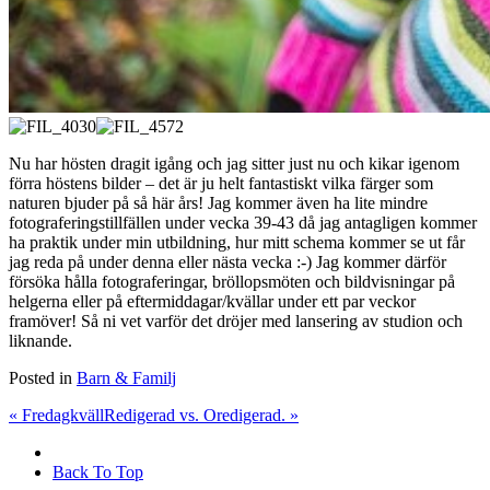
Nu har hösten dragit igång och jag sitter just nu och kikar igenom
förra höstens bilder – det är ju helt fantastiskt vilka färger som
naturen bjuder på så här års! Jag kommer även ha lite mindre
fotograferingstillfällen under vecka 39-43 då jag antagligen kommer
ha praktik under min utbildning, hur mitt schema kommer se ut får
jag reda på under denna eller nästa vecka :-) Jag kommer därför
försöka hålla fotograferingar, bröllopsmöten och bildvisningar på
helgerna eller på eftermiddagar/kvällar under ett par veckor
framöver! Så ni vet varför det dröjer med lansering av studion och
liknande.
Posted in
Barn & Familj
«
Fredagkväll
Redigerad vs. Oredigerad.
»
Back To Top