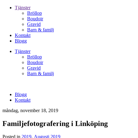
Tjänster
Bröllop
Boudoir
Gravid
Barn & familj
Kontakt
Blogg
Tjänster
Bröllop
Boudoir
Gravid
Barn & familj
Blogg
Kontakt
måndag, november 18, 2019
Familjefotografering i Linköping
Posted in
2019
,
Augusti 2019