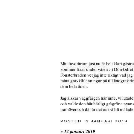
Mitt favoritrum just nu är helt klart gäst
kommer fixas under våren :-) Dörrfodret
Fönsterbräden vet jag inte riktigt vad jag
mina gravidklänningar på till fotograferi
dem hela tiden.
Jag älskar väggfärgen här inne, vi lutade l
och valde den här härligt grågröna nyanse
framöver och då får det också bli målade
POSTED IN
JANUARI 2019
«
12 januari 2019