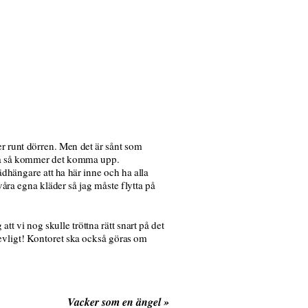
der runt dörren. Men det är sånt som
appa så kommer det komma upp.
lädhängare att ha här inne och ha alla
våra egna kläder så jag måste flytta på
tt vi nog skulle tröttna rätt snart på det
revligt! Kontoret ska också göras om
Vacker som en ängel
»