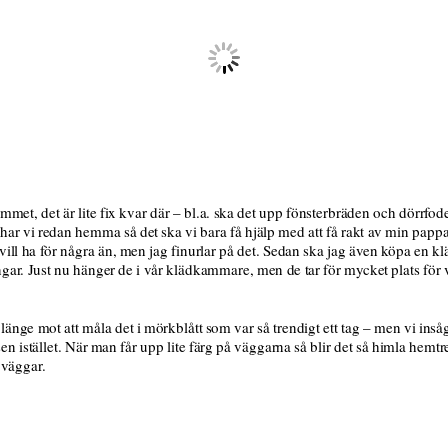
rummet, det är lite fix kvar där – bl.a. ska det upp fönsterbräden och dörrfo
 har vi redan hemma så det ska vi bara få hjälp med att få rakt av min p
 vill ha för några än, men jag finurlar på det. Sedan ska jag även köpa en k
ngar. Just nu hänger de i vår klädkammare, men de tar för mycket plats för 
änge mot att måla det i mörkblått som var så trendigt ett tag – men vi insåg a
n istället. När man får upp lite färg på väggarna så blir det så himla hemt
 väggar.